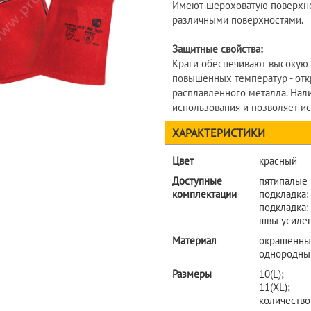
Имеют шероховатую поверхнос
различными поверхностями.
Защитные свойства:
Краги обеспечивают высокую 
повышенных температур - отк
расплавленного металла. Нал
использования и позволяет ис
ХАРАКТЕРИСТИКИ
Цвет
красный
Доступные
пятипалые
комплектации
подкладка: 
подкладка:
швы усиле
Материал
окрашенный
однородный
Размеры
10(L);
11(XL);
количество 