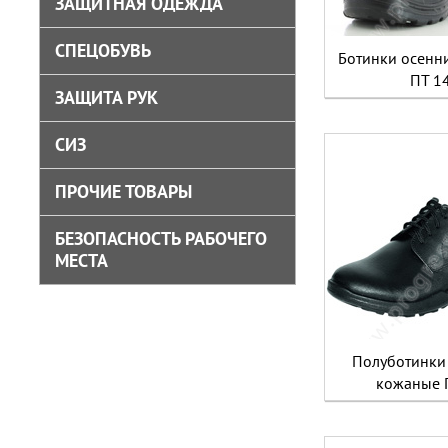
ЗАЩИТНАЯ ОДЕЖДА
СПЕЦОБУВЬ
Ботинки осенн
ПТ 1
ЗАЩИТА РУК
СИЗ
ПРОЧИЕ ТОВАРЫ
БЕЗОПАСНОСТЬ РАБОЧЕГО
МЕСТА
Полуботинки
кожаные 