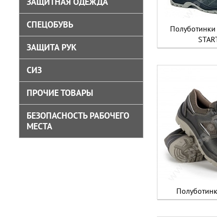
ЗАЩИТНАЯ ОДЕЖДА
СПЕЦОБУВЬ
Полуботинки 
STAR
ЗАЩИТА РУК
СИЗ
ПРОЧИЕ ТОВАРЫ
БЕЗОПАСНОСТЬ РАБОЧЕГО
МЕСТА
Полуботинк