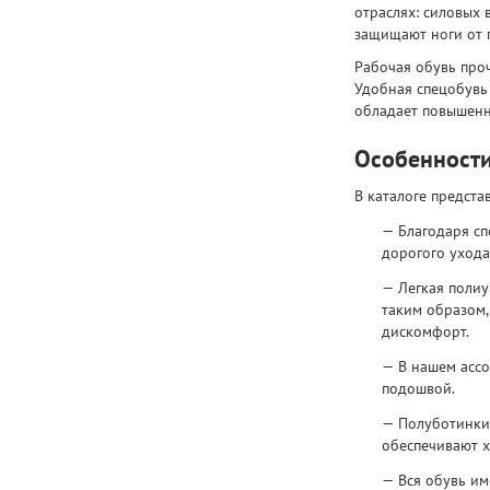
отраслях: силовых 
защищают ноги от г
Рабочая обувь про
Удобная спецобувь
обладает повышенн
Особенност
В каталоге предст
Благодаря с
дорогого ухода
Легкая полиу
таким образом,
дискомфорт.
В нашем ассо
подошвой.
Полуботинки 
обеспечивают х
Вся обувь им