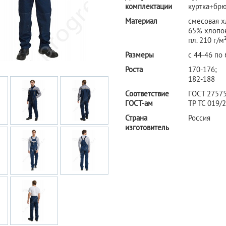
комплектации
куртка+бр
Материал
смесовая х
65% хлопок
пл. 210 г/м
Размеры
с 44-46 по 
Роста
170-176;
182-188
Соответствие
ГОСТ 27575
ГОСТ-ам
ТР ТС 019/
Страна
Россия
изготовитель