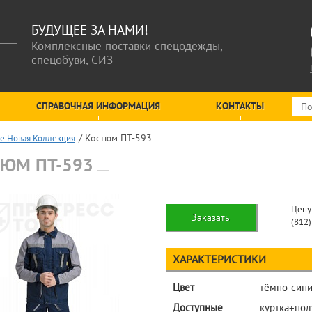
БУДУЩЕЕ ЗА НАМИ!
Комплексные поставки спецодежды,
спецобуви, СИЗ
СПРАВОЧНАЯ ИНФОРМАЦИЯ
КОНТАКТЫ
Костюм ПТ-593
е Новая Коллекция
ЮМ ПТ-593
Цену
Заказать
(812
ХАРАКТЕРИСТИКИ
Цвет
тёмно-сини
Доступные
куртка+по