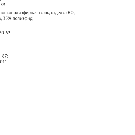
юки
лопкополиэфирная ткань, отделка ВО;
, 35% полиэфир;
²
60-62
-87;
2011